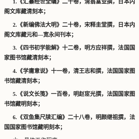
1.
《汇纂经世全编》
二十卷，清
翁富业
撰，日本内
阁文库藏清刻本；
2.《
新编佛法大明
》二十卷，宋释圭堂撰，日本内
阁文库藏元和—宽永间刊本；
3.《
四书初学能解
》十二卷，明
方应祥
撰，
法国国
家图书馆藏清刻本；
4.《
学庸意说
》十一卷，清王志和撰，法国国家图
书馆藏清刻本；
5.《
说文长笺
》一百卷，明赵宧光撰，法国国家图
书馆藏
明刻本；
6.《双鱼集尺牍汇编》二十八卷，明颜继祖撰，法
国国家图书馆藏
明刻本；