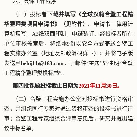
六、具体工作程序
（一）投标者
下载并填写《全球汉籍合璧工程精
华整理类项目申请书》
（
见附件
）
。申请书一律用计
算机填写，A3纸双面印制，中缝装订，经投标者所在
单位审核盖章后，将纸本9份以安全方式寄送合璧工
程实施办公室（地址及邮政编码详下）；并将电子版
发送至
hebijhb@163.com
，于邮件“主题”处注明“合璧
工程精华整理类投标书”。
第
四
批课题投标截止日期为
202
1
年
11
月
30
日。
（二）合璧工程实施办公室对投标书进行资格审
查，并组织同行专家对通过资格审查的投标书进行评
审；合璧工程专家组综合评审意见后，研究并提出建
议中标名单。