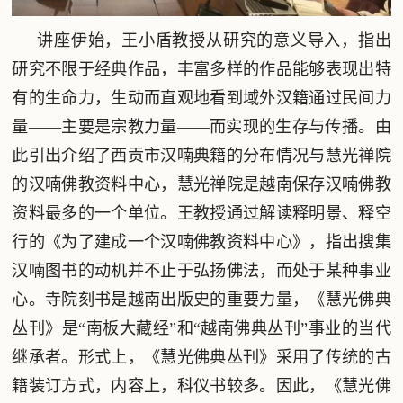
讲座伊始，王小盾教授从研究的意义导入，指出
研究不限于经典作品，丰富多样的作品能够表现出特
有的生命力，生动而直观地看到域外汉籍通过民间力
量——主要是宗教力量——而实现的生存与传播。由
此引出介绍了西贡市汉喃典籍的分布情况与慧光禅院
的汉喃佛教资料中心，慧光禅院是越南保存汉喃佛教
资料最多的一个单位。王教授通过解读释明景、释空
行的《为了建成一个汉喃佛教资料中心》，指出搜集
汉喃图书的动机并不止于弘扬佛法，而处于某种事业
心。寺院刻书是越南出版史的重要力量，《慧光佛典
丛刊》是“南板大藏经”和“越南佛典丛刊”事业的当代
继承者。形式上，《慧光佛典丛刊》采用了传统的古
籍装订方式，内容上，科仪书较多。因此，《慧光佛