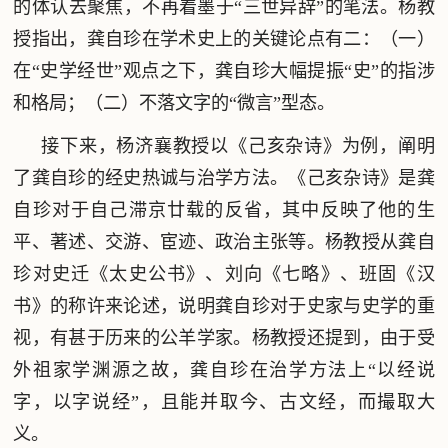
的体认去聚焦，不再着墨于“三世异辞”的笔法。杨教
授指出，龚自珍在学术史上的关键论点有二：（一）
在“史学经世”观点之下，龚自珍大幅提振“史”的指涉
和格局；（二）不落文字的“微言”型态。
接下来，杨济襄教授以《己亥杂诗》为例，阐明
了龚自珍的经史热诚与治学方法。《己亥杂诗》是龚
自珍对于自己滞京廿载的反省，其中反映了他的生
平、著述、交游、宦迹、政治主张等。杨教授从龚自
珍对史迁《太史公书》、刘向《七略》、班固《汉
书》的称许来论述，说明龚自珍对于史家与史学的重
视，有甚于历来的公羊学家。杨教授还提到，由于受
外祖家学渊源之故，龚自珍在治学方法上“以经说
字，以字说经”，且能并取今、古文经，而撮取大
义。