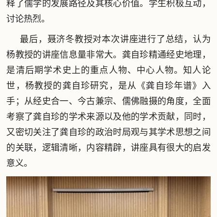
释了儒学的发展路径及其核心价值。学生积极互动，
讨论热烈。
最后，聂济冬教授对本次讲座进行了总结，认为
杨教授的讲座信息量非常大。龚自珍精通经史地理，
是清后期学术史上的重点人物、中心人物。知人论
世，杨教授的龚自珍研究，是从《龚自珍年谱》入
手；从经史合一、今古兼宗、儒佛融摄的角度，全面
考察了龚自珍的学术来源以及他的学术贡献，同时，
又密切关注了龚自珍的政治时局观与其学术思想之间
的关联，逻辑清晰，内容精辟，讲座具有很大的启发
意义。