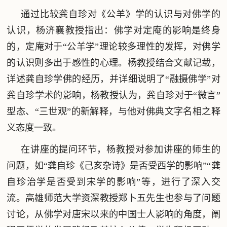
通过比较龚自珍对《公羊》学的认识与对佛学的
认识，杨济襄教授指出：佛学对定庵的影响是终身
的，定庵对于“公羊学”理论较多理性的发挥，对佛学
的认识则多出于感性的心理。杨教授结合文献记载，
详述龚自珍学佛的经历，并详细说明了“融摄佛学”对
龚自珍学术的影响，杨教授认为，龚自珍对于“微言”
型态、“三世观”的新解释，与他对佛典文字名相之释
义态度一致。
在讲座的提问环节，杨教授对参加讲座的师生的
问题，如“龚自珍《己亥杂诗》是否受西学的影响”“龚
自珍治学是否受到宋学的影响”等，进行了深入交
流。高雄师范大学资深教授郑卜五先生也参与了问题
讨论，从佛学对唐宋以来的中国士人影响的角度，阐