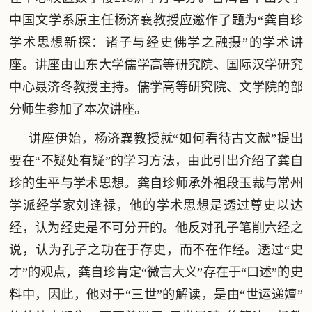
中国文学系原主任杨济襄教授应邀作了题为“龚自珍
学术思想新探：诸子与经史佛学之融摄”的学术讲
座。讲座由山东大学儒学高等研究院、国际汉学研究
中心聂济冬教授主持。儒学高等研究院、文学院的部
分师生参加了本次讲座。
讲座伊始，杨济襄教授就“如何看待古文献”提出
要在“不疑处有疑”的学习方法，由此引出介绍了龚自
珍的生平与学术思想。龚自珍师承外祖段玉裁与常州
学派经学家刘逢禄，他的学术思想是透过尊史以达
经，认为经史是不可分开的。他反对孔子笔削六经之
说，认为孔子之功在于存史，而不在作经。透过“史
才”的观点，龚自珍肯定“微言大义”存在于“口述”的史
料中，因此，他对于“三世”的解读，是由“世运递嬗”