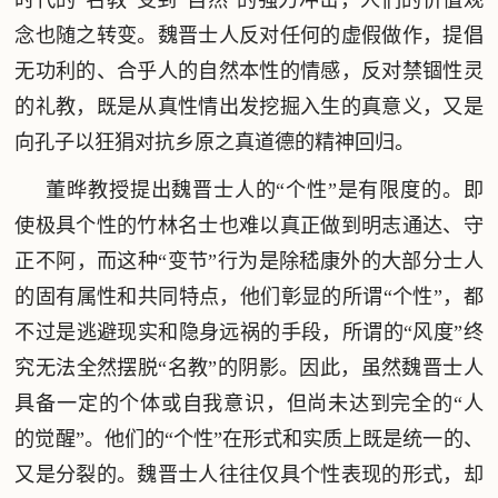
时代的“名教”受到“自然”的强力冲击，人们的价值观
念也随之转变。魏晋士人反对任何的虚假做作，提倡
无功利的、合乎人的自然本性的情感，反对禁锢性灵
的礼教，既是从真性情出发挖掘入生的真意义，又是
向孔子以狂狷对抗乡原之真道德的精神回归。
董晔教授提出魏晋士人的“个性”是有限度的。即
使极具个性的竹林名士也难以真正做到明志通达、守
正不阿，而这种“变节”行为是除嵇康外的大部分士人
的固有属性和共同特点，他们彰显的所谓“个性”，都
不过是逃避现实和隐身远祸的手段，所谓的“风度”终
究无法全然摆脱“名教”的阴影。因此，虽然魏晋士人
具备一定的个体或自我意识，但尚未达到完全的“人
的觉醒”。他们的“个性”在形式和实质上既是统一的、
又是分裂的。魏晋士人往往仅具个性表现的形式，却