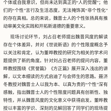
个体或自我意识，但尚未达到真正的“人的觉醒”；他
们的“个性”言行及生活态度，无法掩饰其“非个性化”
的存在真相。总的来说，魏晋士人的个性张扬具有推
动审美文化实践和开拓新道德的重要意义。
现场讨论环节，刘占召老师提出魏晋风度的解读
存在个体差异，并对《世说新语》的个性限度概念予
以关注和肯定，认为董晔教授的研究为相关的学术问
题提供了新的角度。针对刘占召老师的提问内容，董
晔教授围绕《赏誉篇》《方正篇》展开深入浅出的讲
解，以文本细读的方式启迪了与会师生的思路。聂济
冬教授对魏晋士人以我为本、以真为贵的“个性”深有
感触，指出魏晋士人的个性限度问题具有创新性、独
特性，并从魏晋风度的文化意义中获得启发。董晔教
授以丰富的学识、深刻的见解回答了同学们的现场提