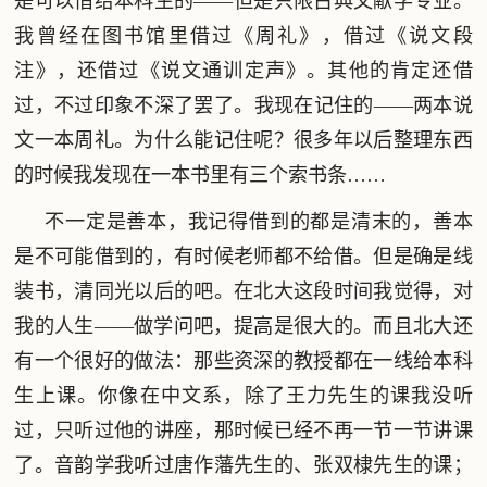
是可以借给本科生的——但是只限古典文献学专业。
我曾经在图书馆里借过《周礼》，借过《说文段
注》，还借过《说文通训定声》。其他的肯定还借
过，不过印象不深了罢了。我现在记住的——两本说
文一本周礼。为什么能记住呢？很多年以后整理东西
的时候我发现在一本书里有三个索书条……
不一定是善本，我记得借到的都是清末的，善本
是不可能借到的，有时候老师都不给借。但是确是线
装书，清同光以后的吧。在北大这段时间我觉得，对
我的人生——做学问吧，提高是很大的。而且北大还
有一个很好的做法：那些资深的教授都在一线给本科
生上课。你像在中文系，除了王力先生的课我没听
过，只听过他的讲座，那时候已经不再一节一节讲课
了。音韵学我听过唐作藩先生的、张双棣先生的课；