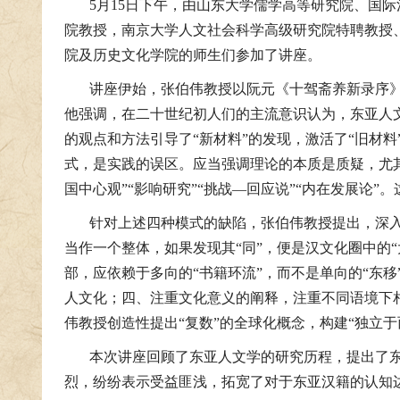
5月15日下午，由山东大学儒学高等研究院、国
院教授，南京大学人文社会科学高级研究院特聘教授
院及历史文化学院的师生们参加了讲座。
讲座伊始，张伯伟教授以阮元《十驾斋养新录序》
他强调，在二十世纪初人们的主流意识认为，东亚人
的观点和方法引导了“新材料”的发现，激活了“旧材
式，是实践的误区。应当强调理论的本质是质疑，尤
国中心观”“影响研究”“挑战—回应说”“内在发展论
针对上述四种模式的缺陷，张伯伟教授提出，深入
当作一个整体，如果发现其“同”，便是汉文化圈中的
部，应依赖于多向的“书籍环流”，而不是单向的“东
人文化；四、注重文化意义的阐释，注重不同语境下
伟教授创造性提出“复数”的全球化概念，构建“独立
本次讲座回顾了东亚人文学的研究历程，提出了
烈，纷纷表示受益匪浅，拓宽了对于东亚汉籍的认知