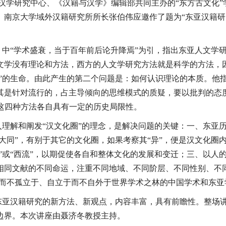
际汉学研究中心、《汉籍与汉学》编辑部共同主办的“东方古文化
、南京大学域外汉籍研究所所长张伯伟应邀作了题为“东亚汉籍研
中“学术盛衰，当于百年前后论升降焉”为引，指出东亚人文学
文学没有理论和方法，西方的人文学研究方法就是科学的方法，
料”的生命。由此产生的第二个问题是：如何认识理论的本质。他
其是针对流行的，占主导倾向的思维模式的质疑，要以批判的态
”。这四种方法各自具有一定的历史局限性。
理解和阐发“汉文化圈”的理念，是解决问题的关键：一、东亚历
“大同”，有别于其它的文化圈，如果考察其“异”，便是汉文化圈
移”或“西流”，以期促使各自和整体文化的发展和变迁；三、以
相同文献的不同命运，注重不同地域、不同阶层、不同性别、不
于而不孤立于、自立于而不自外于世界学术之林的中国学术和东亚
东亚汉籍研究的新方法、新观点，内容丰富，具有前瞻性。整场
边界。本次讲座由聂济冬教授主持。