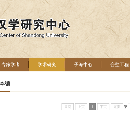
专家学者
学术研究
子海中心
合璧工程
本编
首页
上页
1
下页
尾页
第